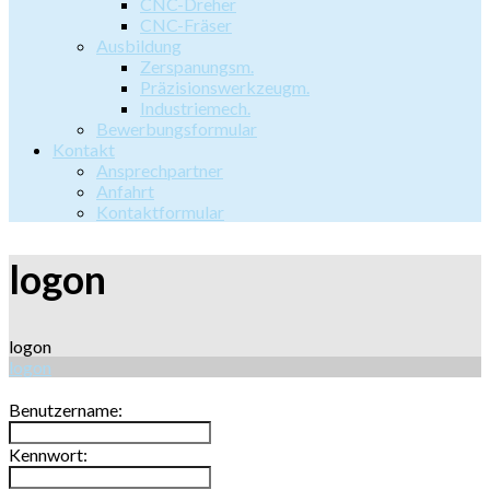
CNC-Dreher
CNC-Fräser
Ausbildung
Zerspanungsm.
Präzisionswerkzeugm.
Industriemech.
Bewerbungsformular
Kontakt
Ansprechpartner
Anfahrt
Kontaktformular
logon
logon
logon
Benutzername:
Kennwort: