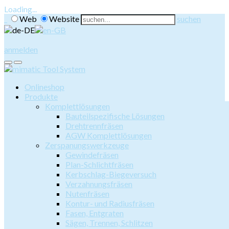
Loading...
Web
Website
suchen
anmelden
Onlineshop
Produkte
Komplettlösungen
Bauteilspezifische Lösungen
Drehtrennfräsen
AGW Komplettlösungen
Zerspanungswerkzeuge
Gewindefräsen
Plan-Schlichtfräsen
Kerbschlag-Biegeversuch
Verzahnungsfräsen
Nutenfräsen
Kontur- und Radiusfräsen
Fasen, Entgraten
Sägen, Trennen, Schlitzen