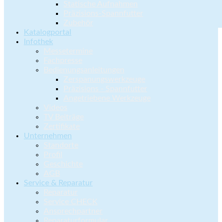
Statische Aufnahmen
Präzisions-Spannfutter
Zubehör
Katalogportal
Infothek
Messetermine
Fachpresse
Bedienungsanleitungen
Zerspanungswerkzeuge
Präzisions - Spannfutter
Angetriebene Werkzeuge
Videos
TV Beiträge
Zertifikate
Unternehmen
Standorte
Profil
Geschichte
AGB
Service & Reparatur
Reparatur
Service CHECK
Ansprechpartner
Reparaturformular