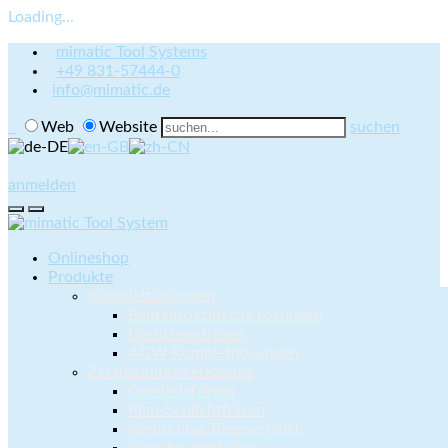
Loading...
mimatic Tool Systems
+49 831-57444-0
info@mimatic.de
Web
Website
suchen
anmelden
Onlineshop
Produkte
Komplettlösungen
Bauteilspezifische Lösungen
Drehtrennfräsen
AGW Komplettlösungen
Zerspanungswerkzeuge
Gewindefräsen
Plan-Schlichtfräsen
Kerbschlag-Biegeversuch