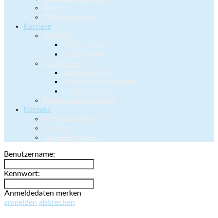
Ablauf
Wissenswertes
Karriere
Karriere
CNC-Dreher
CNC-Fräser
Ausbildung
Zerspanungsm.
Präzisionswerkzeugm.
Industriemech.
Bewerbungsformular
Kontakt
Ansprechpartner
Anfahrt
Kontaktformular
Benutzername:
Kennwort:
Anmeldedaten merken
anmelden
abbrechen