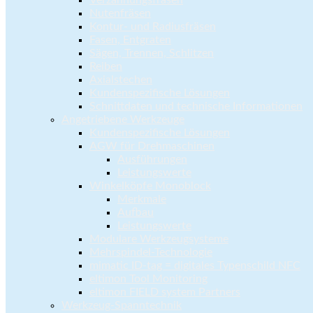
Verzahnungsfräsen
Nutenfräsen
Kontur- und Radiusfräsen
Fasen, Entgraten
Sägen, Trennen, Schlitzen
Reiben
Axialstechen
Kundenspezifische Lösungen
Schnittdaten und technische Informationen
Angetriebene Werkzeuge
Kundenspezifische Lösungen
AGW für Drehmaschinen
Ausführungen
Leistungswerte
Winkelköpfe Monoblock
Merkmale
Aufbau
Leistungswerte
Modulare Werkzeugsysteme
Mehrspindel-Technologie
mimatic ID-tag = digitales Typenschild NFC
eltimon Tool Monitoring
eltimon FIELD system Partners
Werkzeug-Spanntechnik