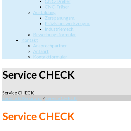
CNC-Dreher
CNC-Fräser
Ausbildung
Zerspanungsm.
Präzisionswerkzeugm.
Industriemech.
Bewerbungsformular
Kontakt
Ansprechpartner
Anfahrt
Kontaktformular
Service CHECK
Service CHECK
Service & Reparatur
⁄
Service CHECK
Service CHECK