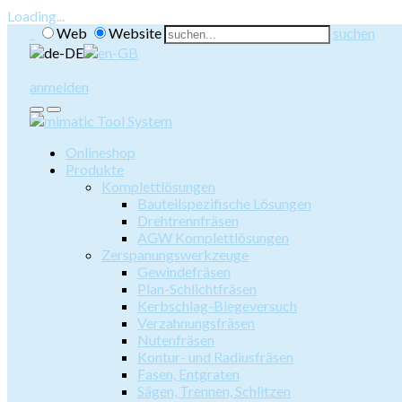
Loading...
Web
Website
suchen
anmelden
Onlineshop
Produkte
Komplettlösungen
Bauteilspezifische Lösungen
Drehtrennfräsen
AGW Komplettlösungen
Zerspanungswerkzeuge
Gewindefräsen
Plan-Schlichtfräsen
Kerbschlag-Biegeversuch
Verzahnungsfräsen
Nutenfräsen
Kontur- und Radiusfräsen
Fasen, Entgraten
Sägen, Trennen, Schlitzen