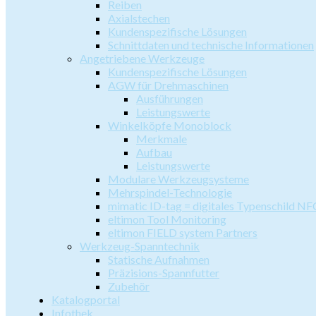
Reiben
Axialstechen
Kundenspezifische Lösungen
Schnittdaten und technische Informationen
Angetriebene Werkzeuge
Kundenspezifische Lösungen
AGW für Drehmaschinen
Ausführungen
Leistungswerte
Winkelköpfe Monoblock
Merkmale
Aufbau
Leistungswerte
Modulare Werkzeugsysteme
Mehrspindel-Technologie
mimatic ID-tag = digitales Typenschild NF
eltimon Tool Monitoring
eltimon FIELD system Partners
Werkzeug-Spanntechnik
Statische Aufnahmen
Präzisions-Spannfutter
Zubehör
Katalogportal
Infothek