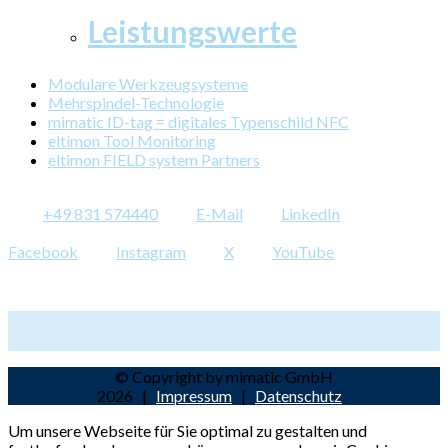
Leistungswerte
Modulare Werkzeugsysteme
Mehrspindel-Technologie
mimatic ID-tag = digitales Typenschild NFC
eltimon Tool Monitoring
eltimon FIELD system Partners
+49 831 574440
E-Mail
LinkedIn
Facebook
Instagram
X
YouTube
© Copyright by mimatic GmbH
2026 |
Impressum
|
Datenschutz
Um unsere Webseite für Sie optimal zu gestalten und