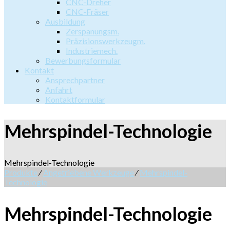
CNC-Dreher
CNC-Fräser
Ausbildung
Zerspanungsm.
Präzisionswerkzeugm.
Industriemech.
Bewerbungsformular
Kontakt
Ansprechpartner
Anfahrt
Kontaktformular
Mehrspindel-Technologie
Mehrspindel-Technologie
Produkte
⁄
Angetriebene Werkzeuge
⁄
Mehrspindel-
Technologie
Mehrspindel-Technologie