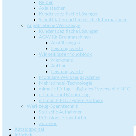
Reiben
Axialstechen
Kundenspezifische Lösungen
Schnittdaten und technische Informationen
Angetriebene Werkzeuge
Kundenspezifische Lösungen
AGW für Drehmaschinen
Ausführungen
Leistungswerte
Winkelköpfe Monoblock
Merkmale
Aufbau
Leistungswerte
Modulare Werkzeugsysteme
Mehrspindel-Technologie
mimatic ID-tag = digitales Typenschild NFC
eltimon Tool Monitoring
eltimon FIELD system Partners
Werkzeug-Spanntechnik
Statische Aufnahmen
Präzisions-Spannfutter
Zubehör
Katalogportal
Infothek