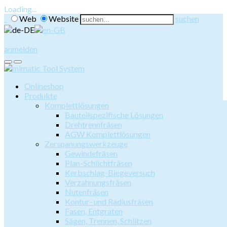
Loading...
Web
Website
suchen
anmelden
Onlineshop
Produkte
Komplettlösungen
Bauteilspezifische Lösungen
Drehtrennfräsen
AGW Komplettlösungen
Zerspanungswerkzeuge
Gewindefräsen
Plan-Schlichtfräsen
Kerbschlag-Biegeversuch
Verzahnungsfräsen
Nutenfräsen
Kontur- und Radiusfräsen
Fasen, Entgraten
Sägen, Trennen, Schlitzen